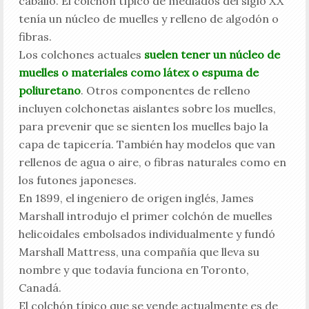
caballo. El colchón típico de mediados del siglo XX
tenía un núcleo de muelles y relleno de algodón o
fibras.
Los colchones actuales
suelen tener un núcleo de
muelles o materiales como látex o espuma de
poliuretano
. Otros componentes de relleno
incluyen colchonetas aislantes sobre los muelles,
para prevenir que se sienten los muelles bajo la
capa de tapicería. También hay modelos que van
rellenos de agua o aire, o fibras naturales como en
los futones japoneses.
En 1899, el ingeniero de origen inglés, James
Marshall introdujo el primer colchón de muelles
helicoidales embolsados individualmente y fundó
Marshall Mattress, una compañía que lleva su
nombre y que todavía funciona en Toronto,
Canadá.
El colchón típico que se vende actualmente es de