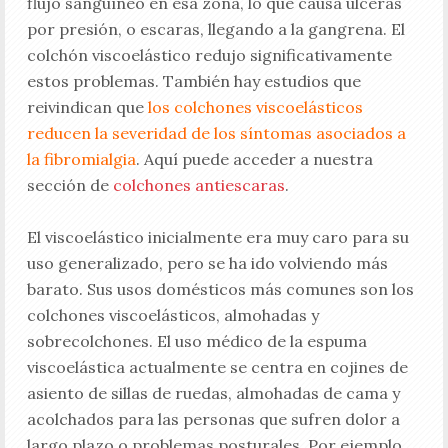
flujo sanguíneo en esa zona, lo que causa ulceras
por presión, o escaras, llegando a la gangrena. El
colchón viscoelástico redujo significativamente
estos problemas. También hay estudios que
reivindican que
los colchones viscoelásticos
reducen la severidad de los síntomas asociados a
la fibromialgia
. Aquí puede acceder a nuestra
sección de
colchones antiescaras
.
El viscoelástico inicialmente era muy caro para su
uso generalizado, pero se ha ido volviendo más
barato. Sus usos domésticos más comunes son los
colchones viscoelásticos, almohadas y
sobrecolchones. El uso médico de la espuma
viscoelástica actualmente se centra en cojines de
asiento de sillas de ruedas, almohadas de cama y
acolchados para las personas que sufren dolor a
largo plazo o problemas posturales. Por ejemplo,