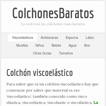
ColchonesBaratos
La web con los colchones más baratos
Viscoelásticos
Antiescaras
Espuma
Látex
Muelles
Niños
Bebés
Agua
Aire
Otras Guías
Tamaños
Colchón viscoelástico
Para saber que es un colchón viscoelástico hay que
comenzar por saber que material es ese
‘viscoelástico’, también conocido como visco
elástica, viscoelástica, viscolastic o viscolástica.
La