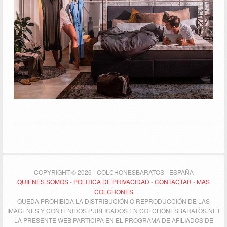
COPYRIGHT © 2026 - COLCHONESBARATOS - ESPAÑA
QUIENES SOMOS
-
POLITICA DE PRIVACIDAD
-
CONTACTAR
-
MAS
COLCHONES
QUEDA PROHIBIDA LA DISTRIBUCIÓN O REPRODUCCIÓN DE LAS
IMÁGENES Y CONTENIDOS PUBLICADOS EN COLCHONESBARATOS.NET
LA PRESENTE WEB PARTICIPA EN EL PROGRAMA DE AFILIADOS DE