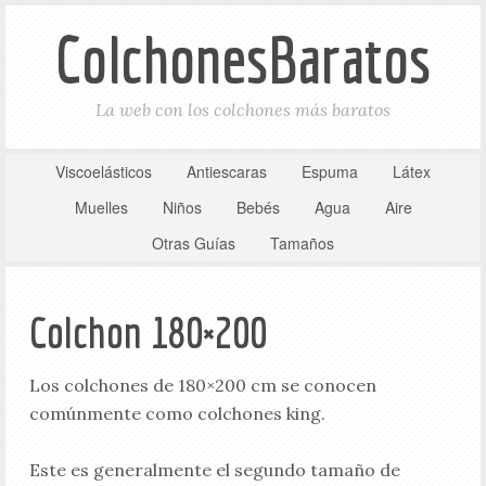
ColchonesBaratos
La web con los colchones más baratos
Viscoelásticos
Antiescaras
Espuma
Látex
Muelles
Niños
Bebés
Agua
Aire
Otras Guías
Tamaños
Colchon 180×200
Los colchones de 180×200 cm se conocen
comúnmente como colchones king.
Este es generalmente el segundo tamaño de