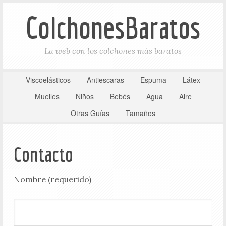
ColchonesBaratos
La web con los colchones más baratos
Viscoelásticos
Antiescaras
Espuma
Látex
Muelles
Niños
Bebés
Agua
Aire
Otras Guías
Tamaños
Contacto
Nombre (requerido)