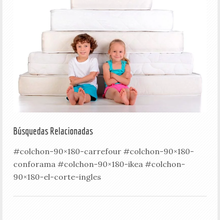
Búsquedas Relacionadas
#colchon-90×180-carrefour #colchon-90×180-
conforama #colchon-90×180-ikea #colchon-
90×180-el-corte-ingles