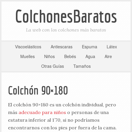
ColchonesBaratos
La web con los colchones más baratos
Viscoelásticos
Antiescaras
Espuma
Látex
Muelles
Niños
Bebés
Agua
Aire
Otras Guías
Tamaños
Colchón 90×180
El colchón 90×180 es un colchón individual, pero
más
adecuado para niños
o personas de una
estatura inferior al 1’70, si no podríamos
encontrarnos con los pies por fuera de la cama.