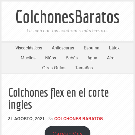
ColchonesBaratos
La web con los colchones más baratos
Viscoelásticos
Antiescaras
Espuma
Látex
Muelles
Niños
Bebés
Agua
Aire
Otras Guías
Tamaños
Colchones flex en el corte
ingles
31 AGOSTO, 2021
COLCHONES BARATOS
By
Cargar Mas