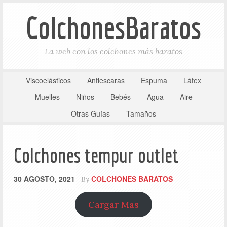
ColchonesBaratos
La web con los colchones más baratos
Viscoelásticos
Antiescaras
Espuma
Látex
Muelles
Niños
Bebés
Agua
Aire
Otras Guías
Tamaños
Colchones tempur outlet
30 AGOSTO, 2021
COLCHONES BARATOS
By
Cargar Mas