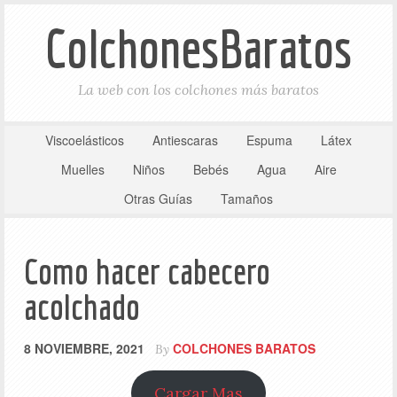
ColchonesBaratos
La web con los colchones más baratos
Viscoelásticos
Antiescaras
Espuma
Látex
Muelles
Niños
Bebés
Agua
Aire
Otras Guías
Tamaños
Como hacer cabecero
acolchado
8 NOVIEMBRE, 2021
COLCHONES BARATOS
By
Cargar Mas