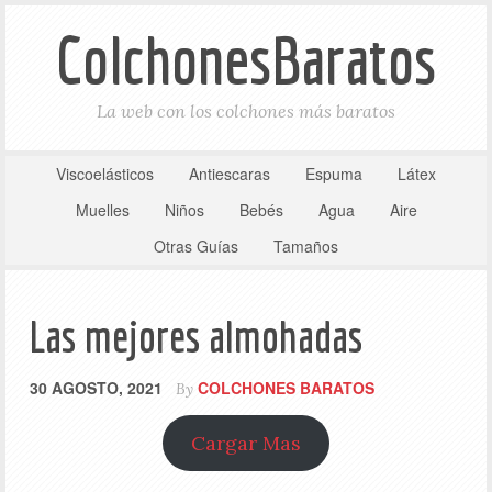
ColchonesBaratos
La web con los colchones más baratos
Viscoelásticos
Antiescaras
Espuma
Látex
Muelles
Niños
Bebés
Agua
Aire
Otras Guías
Tamaños
Las mejores almohadas
30 AGOSTO, 2021
COLCHONES BARATOS
By
Cargar Mas