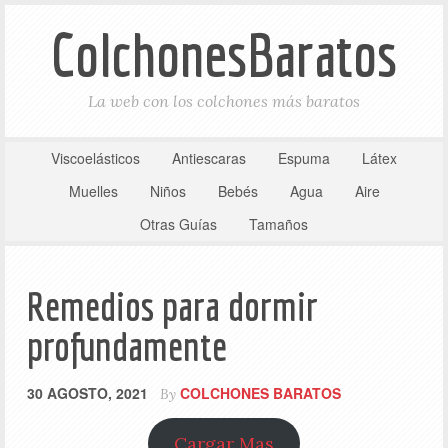
ColchonesBaratos
La web con los colchones más baratos
Viscoelásticos
Antiescaras
Espuma
Látex
Muelles
Niños
Bebés
Agua
Aire
Otras Guías
Tamaños
Remedios para dormir
profundamente
30 AGOSTO, 2021
COLCHONES BARATOS
By
Cargar Mas