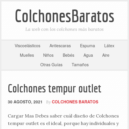
ColchonesBaratos
La web con los colchones más baratos
Viscoelásticos
Antiescaras
Espuma
Látex
Muelles
Niños
Bebés
Agua
Aire
Otras Guías
Tamaños
Colchones tempur outlet
30 AGOSTO, 2021
COLCHONES BARATOS
By
Cargar Mas Debes saber cuál diseño de Colchones
tempur outlet es el ideal, porque hay individuales y